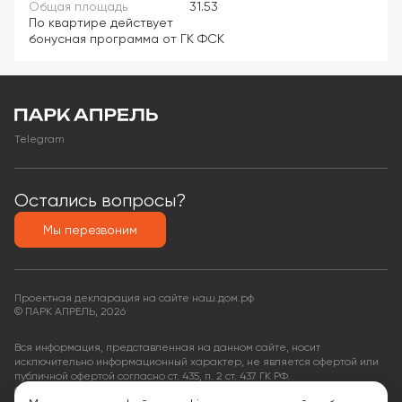
Общая площадь
31.53
По квартире действует
бонусная программа от ГК ФСК
Telegram
Остались вопросы?
Мы перезвоним
Проектная декларация на сайте наш.дом.рф
© ПАРК АПРЕЛЬ, 2026
Вся информация, представленная на данном сайте, носит
исключительно информационный характер, не является офертой или
публичной офертой согласно ст. 435, п. 2 ст. 437 ГК РФ.
ООО «КФ Финансовые услуги»,