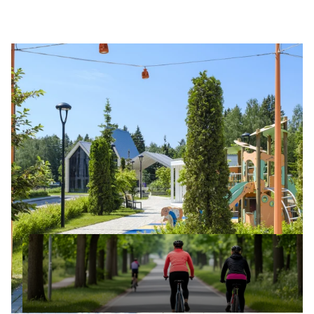
НАСЛАДИТЕСЬ СВЕЖИМ ВОЗДУХОМ
Прогулочный бульвар с ландшафтным
дизайном, уютными беседками и качелями в
стиле загородных отелей станет любимым
местом отдыха.
Здесь же расположена «Лесная библиотека» —
уникальная зона для чтения и релаксации с
комфортной садовой мебелью, окружённая
природой.