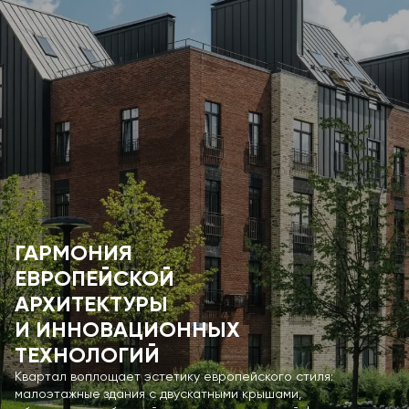
ГАРМОНИЯ
ЕВРОПЕЙСКОЙ
АРХИТЕКТУРЫ
И ИННОВАЦИОННЫХ
ТЕХНОЛОГИЙ
Квартал воплощает эстетику европейского стиля:
малоэтажные здания с двускатными крышами,