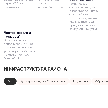
через КПП по
охрана и
Техническое
пропускам
видеонаблюдение
обслуживание дома,
вывоз мусора, чистку
снега, уборку
территории, клининг
МОП, контроль за
предоставлением
коммунальных услуг
Чистка кровли и
террасы*
Услуга является
дополнительной. Вся
информация и заказ
услуг через мобильное
приложение ФСК
Family Club
ИНФРАСТРУКТУРА РАЙОНА
Все
Культура и отдых / Развлечения
Медицина
Образов