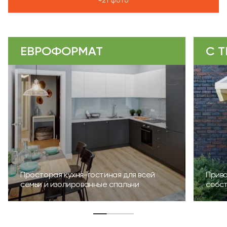
+21 фото
ЕВРОФОРМАТ
С 
Просторая кухня-гостиная для всей
Прива
семьи и изолированные спальни
собс