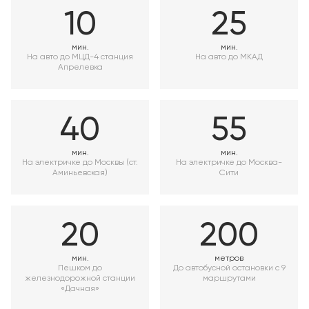
10
25
мин.
мин.
На авто до МЦД-4 станция
На авто до МКАД
Апрелевка
40
55
мин.
мин.
На электричке до Москвы (ст.
На электричке до Москва-
Аминьевская)
Сити
20
200
мин.
метров
Пешком до
До автобусной остановки с 9
железнодорожной станции
маршрутами
«Дачная»