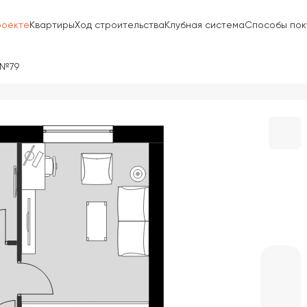
роекте
Квартиры
Ход строительства
Клубная система
Способы пок
 №79