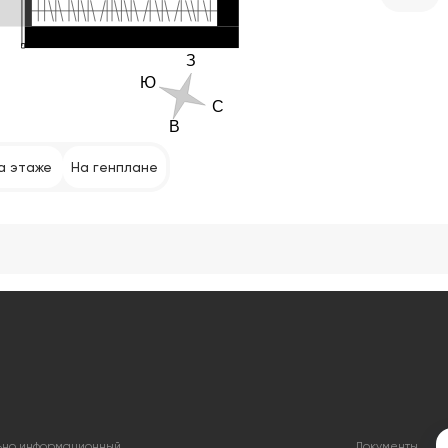
а этаже
На генплане
льно информационный
Документы