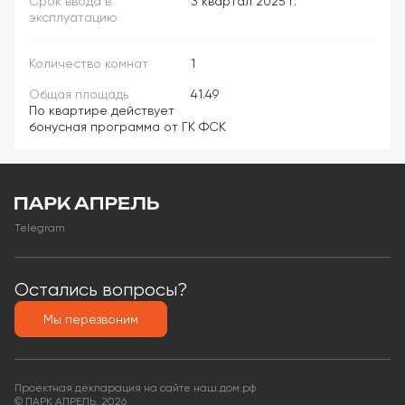
Срок ввода в
3 квартал 2025 г.
эксплуатацию
Количество комнат
1
Общая площадь
41.49
По квартире действует
бонусная программа от ГК ФСК
Telegram
Остались вопросы?
Мы перезвоним
Проектная декларация на сайте наш.дом.рф
© ПАРК АПРЕЛЬ, 2026