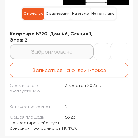
С мебелью
С размерами
На этаже
На генплане
Квартира №20, Дом 46, Секция 1,
Этаж 2
Забронировано
Записаться на онлайн-показ
Срок ввода в
3 квартал 2025 г.
эксплуатацию
Количество комнат
2
Общая площадь
56.23
По квартире действует
бонусная программа от ГК ФСК