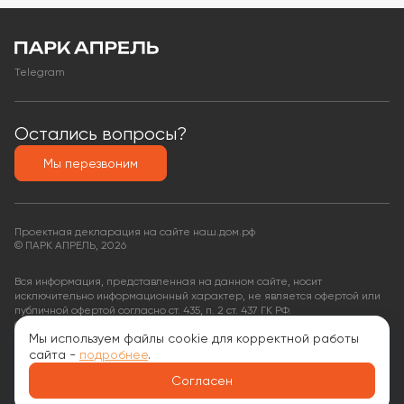
Telegram
Остались вопросы?
Мы перезвоним
Проектная декларация на сайте наш.дом.рф
© ПАРК АПРЕЛЬ, 2026
Вся информация, представленная на данном сайте, носит
исключительно информационный характер, не является офертой или
публичной офертой согласно ст. 435, п. 2 ст. 437 ГК РФ.
ООО «КФ Финансовые услуги»,
Мы используем файлы cookie для корректной работы
ОГРН: 1135074008563,
ИНН: 9704035599
сайта -
подробнее
.
Документы
Согласен
Политика обработки персональных данных