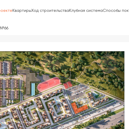
роекте
Квартиры
Ход строительства
Клубная система
Способы пок
 №66