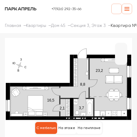
+7(926) 292-35-66
Главная
Квартиры
Дом 45
Секция 3, Этаж 3
Квартира №
С мебелью
На этаже
На генплане