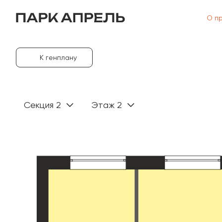
О п
К генплану
Секция 2
Этаж 2