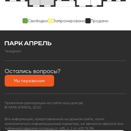
Свободно
Забронировано
Продано
Telegram
Остались вопросы?
Мы перезвоним
Проектная декларация на сайте наш.дом.рф
© ПАРК АПРЕЛЬ, 2026
Вся информация, представленная на данном сайте, носит
исключительно информационный характер, не является офертой или
публичной офертой согласно ст. 435, п. 2 ст. 437 ГК РФ.