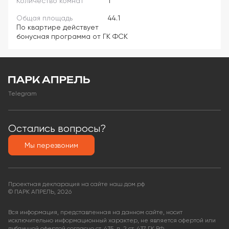
Количество комнат
1
Общая площадь
44.1
По квартире действует
бонусная программа от ГК ФСК
Telegram
Остались вопросы?
Мы перезвоним
Проектная декларация на сайте наш.дом.рф
© ПАРК АПРЕЛЬ, 2026
Вся информация, представленная на данном сайте, носит
исключительно информационный характер, не является офертой или
публичной офертой согласно ст. 435, п. 2 ст. 437 ГК РФ.