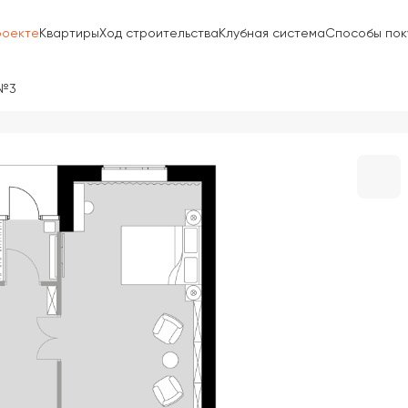
роекте
Квартиры
Ход строительства
Клубная система
Способы пок
 №3