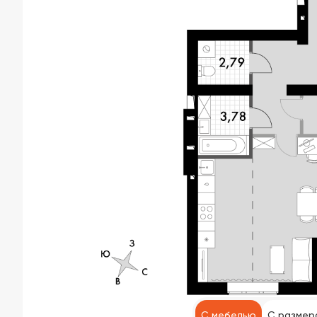
С мебелью
С размер