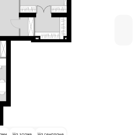
ами
На этаже
На генплане